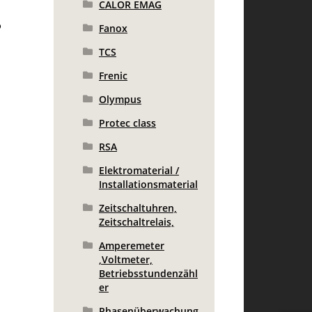
CALOR EMAG
o
Fanox
TCS
Frenic
Olympus
Protec class
RSA
Elektromaterial /
Installationsmaterial
Zeitschaltuhren,
Zeitschaltrelais,
Amperemeter
,Voltmeter,
Betriebsstundenzähl
er
Phasenüberwachung