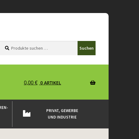
Suchen
Suchen
Suchen
nach:
0,00
€
0 ARTIKEL
REN-
PRIVAT, GEWERBE
UND INDUSTRIE