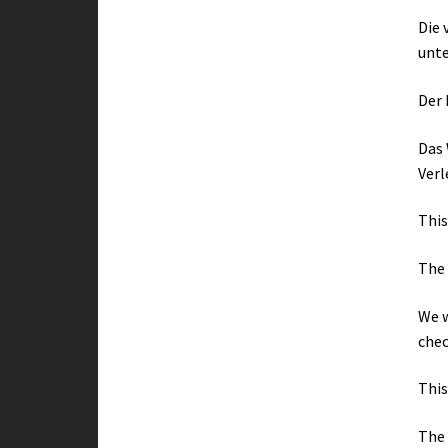
Die 
unte
Der 
Das 
Verl
This
The 
We w
chec
This
The 