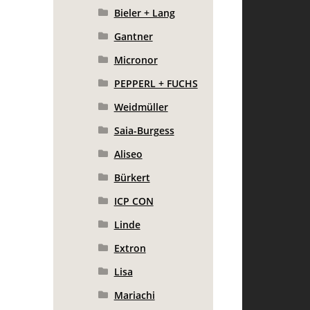
Bieler + Lang
Gantner
Micronor
PEPPERL + FUCHS
Weidmüller
Saia-Burgess
Aliseo
Bürkert
ICP CON
Linde
Extron
Lisa
Mariachi