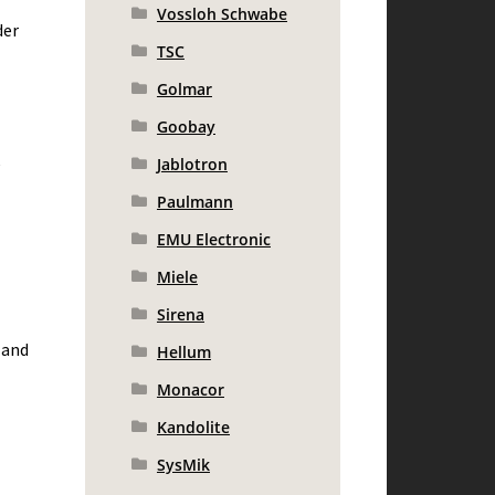
Vossloh Schwabe
der
TSC
Golmar
Goobay
e
Jablotron
Paulmann
EMU Electronic
Miele
Sirena
 and
Hellum
Monacor
Kandolite
SysMik