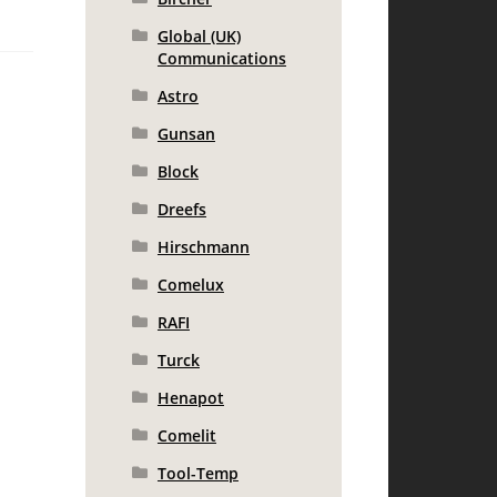
Global (UK)
Communications
Astro
Gunsan
Block
Dreefs
Hirschmann
Comelux
RAFI
Turck
Henapot
Comelit
Tool-Temp