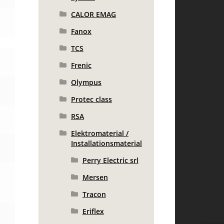
CALOR EMAG
Fanox
TCS
Frenic
Olympus
Protec class
RSA
Elektromaterial /
Installationsmaterial
Perry Electric srl
Mersen
Tracon
Eriflex