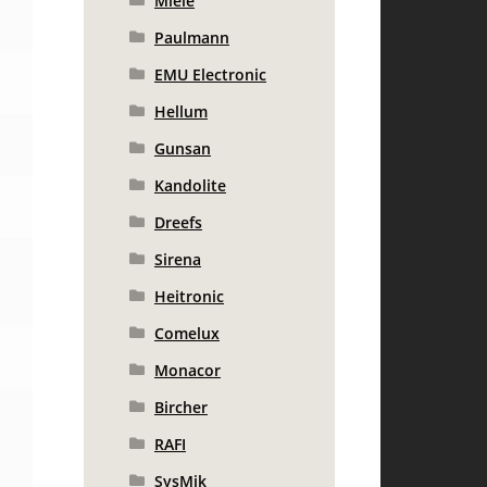
Miele
Paulmann
EMU Electronic
Hellum
Gunsan
Kandolite
Dreefs
Sirena
Heitronic
Comelux
Monacor
Bircher
RAFI
SysMik