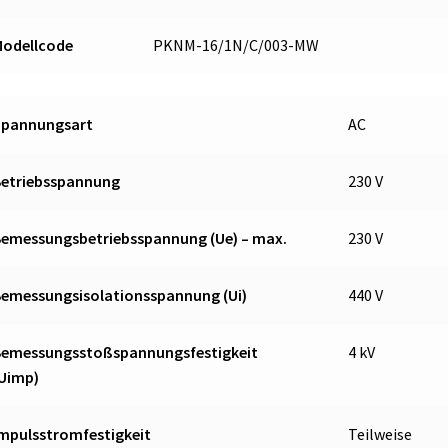
Modellcode
PKNM-16/1N/C/003-MW
Spannungsart
AC
Betriebsspannung
230 V
emessungsbetriebsspannung (Ue) – max.
230 V
emessungsisolationsspannung (Ui)
440 V
Bemessungsstoßspannungsfestigkeit
4 kV
(Uimp)
mpulsstromfestigkeit
Teilweise