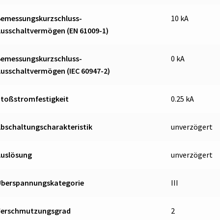
Bemessungskurzschluss-
10 kA
usschaltvermögen (EN 61009-1)
Bemessungskurzschluss-
0 kA
usschaltvermögen (IEC 60947-2)
Stoßstromfestigkeit
0.25 kA
bschaltungscharakteristik
unverzögert
Auslösung
unverzögert
Überspannungskategorie
III
Verschmutzungsgrad
2