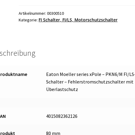
FI/LS
MW236212
Artikelnummer:
00300510
FI Schalter, FI/LS, Motorschutzschalter
Kategorie:
10kA
Menge
schreibung
Produktname
Eaton Moeller series xPole – PKN6/M FI/LS
Schalter – Fehlerstromschutzschalter mit
Überlastschutz
EAN
4015082362126
Produkt
80 mm