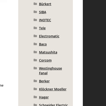
Bürkert
SIBA
INOTEC
Tele
Electromatic
Baco
Matsushita
Corcom
Westinghouse
Fanal
Berker
ine
Klöckner Moeller
Hager
Schneider Electric