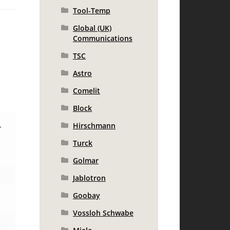
Tool-Temp
Global (UK)
Communications
TSC
Astro
Comelit
Block
Hirschmann
-
Turck
Golmar
Jablotron
Goobay
Vossloh Schwabe