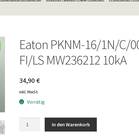
Eaton PKNM-16/1N/C/0
FI/LS MW236212 10kA
34,90
€
inkl. MwSt.
Vorrätig
Eaton
In den Warenkorb
PKNM-
16/1N/C/003