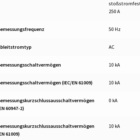
stoßstromfes
250 A
Bemessungsfrequenz
50 Hz
Ableitstromtyp
AC
Bemessungsschaltvermögen
10 kA
Bemessungsschaltvermögen (IEC/EN 61009)
10 kA
Bemessungskurzschlussausschaltvermögen
0 kA
EN 60947-2)
Bemessungskurzschlussausschaltvermögen
10 kA
EN 61009)