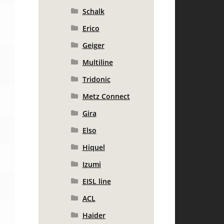
Schalk
Erico
Geiger
Multiline
Tridonic
Metz Connect
Gira
Elso
Hiquel
Izumi
EISL line
ACL
Haider