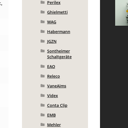
Perilex
t,
Ghielmetti
WAG
Habermann
JGZN
Sontheimer
Schaltgeräte
EAO
Releco
VaneAims
Videx
Conta Clip
EMB
Mehler