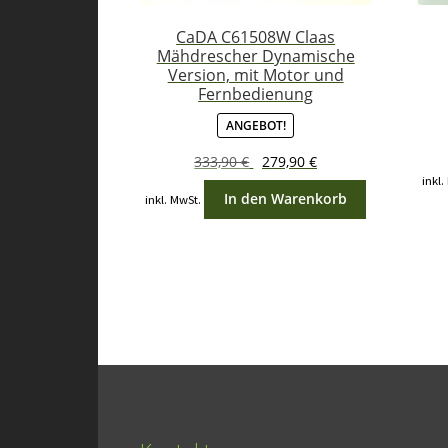
CaDA C61508W Claas
Mähdrescher Dynamische
Version, mit Motor und
Fernbedienung
ANGEBOT!
Ursprünglicher
Aktueller
333,90
€
279,90
€
Preis
Preis
inkl.
In den Warenkorb
inkl. MwSt.
war:
ist:
333,90 €
279,90 €.