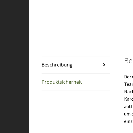
Be
Beschreibung
Der 
Produktsicherheit
Team
Nach
Karo
auth
um d
einz