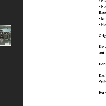
• Re
• Ho
Baue
• En
• Mo
Orig
Die 
unte
Der 
Das 
Verl
Herk