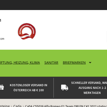
ÜFTUNG, HEIZUNG, KLIMA
SANITÄR
BRIEFMARKEN
SCHNELLER VERSAND, WA
KOSTENLOSER VERSAND IN
AUSGANG NACH 1-2
ÖSTERREICH AB € 100
WERKTAGEN
steine
Cada
CaDA C55026 Alfa Romeo F1 Team ORLEN C42 2022 statis