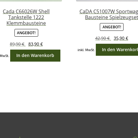
Cada C66026W Shell
CaDA C51007W Sportwa
Tankstelle 1222
Bausteine Spielzeugse
Klemmbausteine
ANGEBOT!
ANGEBOT!
Ursprünglich
Aktu
42,90
€
35,90
€
Ursprünglicher
Aktueller
89,90
€
83,90
€
Preis
Prei
In den Warenkor
Preis
Preis
inkl. MwSt.
war:
ist:
In den Warenkorb
 MwSt.
war:
ist:
42,90 €
35,90
89,90 €
83,90 €.