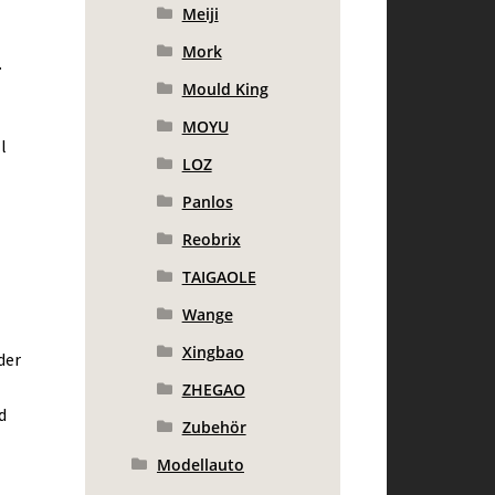
Meiji
Mork
.
Mould King
MOYU
l
LOZ
Panlos
Reobrix
TAIGAOLE
Wange
Xingbao
der
ZHEGAO
d
Zubehör
Modellauto