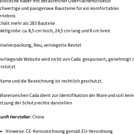
alistische Räder mit detailreicher Oberflächenstruktur
chwertige und passgenaue Bausteine für ein komfortables
rlebnis
thält mehr als 283 Bauteile
dellgröße: ca. 8,5 cm hoch, 24,5 cm lang und 8 cm breit
inalverpackung, Neu, versiegelte Beutel
vorliegende Website wird nicht von Cada gesponsert, genehmigt 
rstützt.
Name und die Bezeichnung ist rechtlich geschützt.
Warenzeichen Cada dient zur Identifikation der Ware und soll kein
etzung der Schutzrechte darstellen.
unft Hersteller:
China
Hinweise: CE-Kennzeichnung gemäß EU-Verordnung