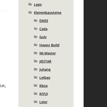
Lego
Klemmbausteine
EIKEE
Cada
Guly
Happy Build
IM.Master
JIESTAR
Juhang
Leibao
tzt,
Kbox
KIYUI
Leier