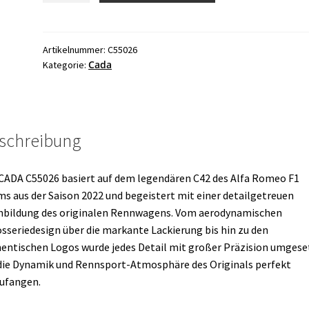
Alfa
Romeo
F1
Artikelnummer:
C55026
Cada
Kategorie:
Team
ORLEN
C42
2022
statisch
schreibung
Menge
CADA C55026 basiert auf dem legendären C42 des Alfa Romeo F1
s aus der Saison 2022 und begeistert mit einer detailgetreuen
bildung des originalen Rennwagens. Vom aerodynamischen
sseriedesign über die markante Lackierung bis hin zu den
entischen Logos wurde jedes Detail mit großer Präzision umgese
ie Dynamik und Rennsport-Atmosphäre des Originals perfekt
ufangen.