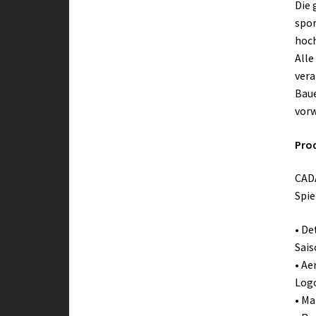
Die 
spor
hoch
Alle
vera
Baue
vorw
Pro
CAD
Spie
• De
Sais
• Ae
Log
• Ma