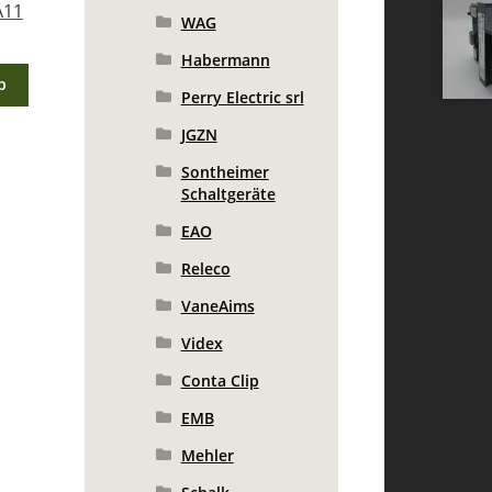
A11
WAG
Habermann
b
Perry Electric srl
JGZN
Sontheimer
Schaltgeräte
EAO
Releco
VaneAims
Videx
Conta Clip
EMB
Mehler