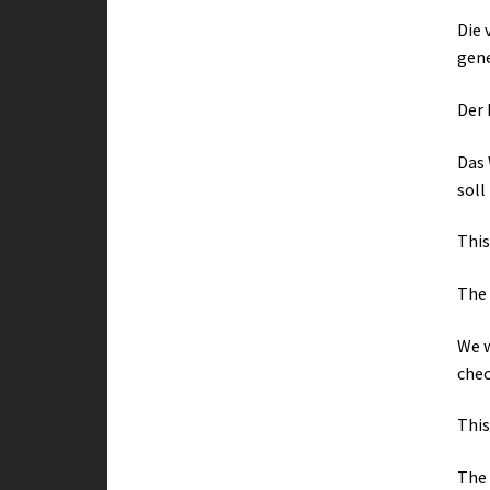
Die 
gene
Der 
Das 
soll
This
The 
We w
chec
This
The 