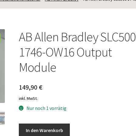
AB Allen Bradley SLC500
1746-OW16 Output
Module
149,90
€
inkl. MwSt.
Nur noch 1 vorrätig
AB
In den Warenkorb
Allen