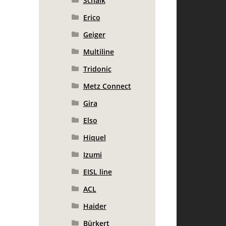
Schalk
Erico
Geiger
Multiline
Tridonic
Metz Connect
Gira
Elso
Hiquel
Izumi
EISL line
ACL
Haider
Bürkert