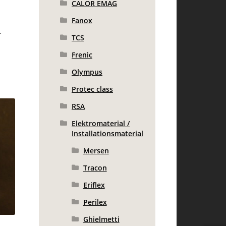
CALOR EMAG
Fanox
.
TCS
Frenic
Olympus
Protec class
RSA
Elektromaterial /
Installationsmaterial
Mersen
Tracon
Eriflex
Perilex
Ghielmetti