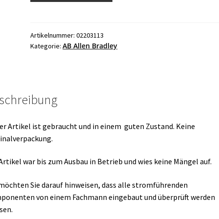
Bradley
SLC500
1746-
Artikelnummer:
02203113
AB Allen Bradley
Kategorie:
OW16
Output
Module
Menge
schreibung
er Artikel ist gebraucht und in einem guten Zustand. Keine
inalverpackung.
Artikel war bis zum Ausbau in Betrieb und wies keine Mängel auf.
möchten Sie darauf hinweisen, dass alle stromführenden
ponenten von einem Fachmann eingebaut und überprüft werden
sen.