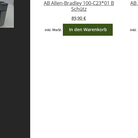
AB Allen-Bradley 100-C23*01 B
AB 
Schütz
89,90
€
In den Warenkorb
inkl. MwSt.
inkl.