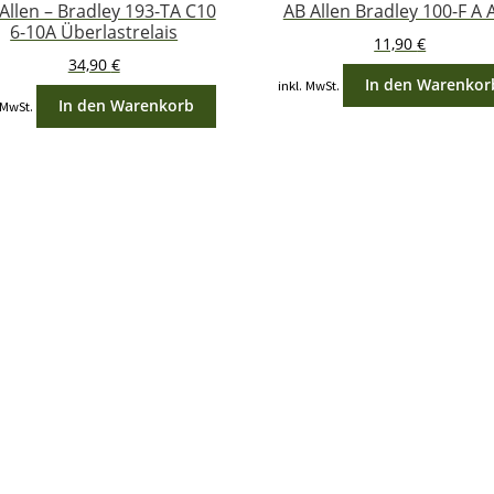
Allen – Bradley 193-TA C10
AB Allen Bradley 100-F A 
6-10A Überlastrelais
11,90
€
34,90
€
In den Warenkor
inkl. MwSt.
In den Warenkorb
 MwSt.