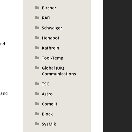
Bircher
RAFI
Schwaiger
Henapot
und
Kathrein
Tool-Temp
Global (UK)
Communications
TSC
 and
Astro
Comelit
Block
SysMik