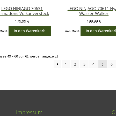
LEGO NINJAGO 70631
LEGO NINJAGO 70611 Nya
rmadons Vulkanversteck
Wasser-Walker
179,99
€
199,99
€
In den Warenkorb
In den Warenkor
 MwSt.
inkl. MwSt.
Nach
isse 49 – 60 von 61 werden angezeigt
Aktualität
1
2
3
4
6
5
sortiert
Impressum
O