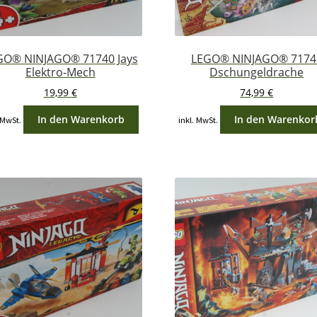
GO® NINJAGO® 71740 Jays
LEGO® NINJAGO® 7174
Elektro-Mech
Dschungeldrache
19,99
€
74,99
€
In den Warenkorb
In den Warenkor
 MwSt.
inkl. MwSt.