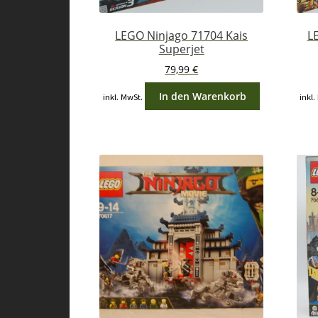
LEGO Ninjago 71704 Kais
L
Superjet
79,99
€
In den Warenkorb
inkl. MwSt.
inkl.