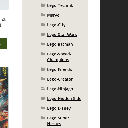
Lego-Technik
Marvel
 zu
n
Lego-City
Lego-Star Wars
b
Lego Batman
Lego-Speed-
Champions
Lego Friends
Lego-Creator
Lego-Ninjago
Lego Hidden Side
Lego Disney
Lego Super
Heroes