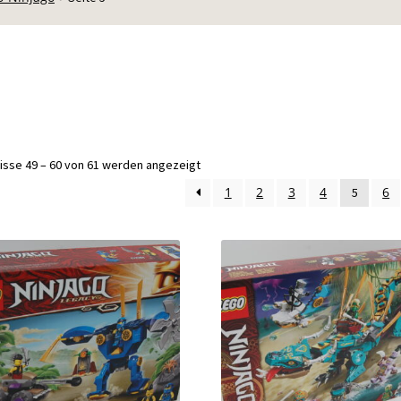
Nach
isse 49 – 60 von 61 werden angezeigt
Aktualität
1
2
3
4
6
5
sortiert