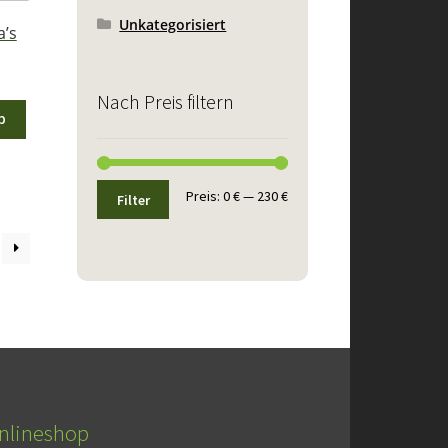
Unkategorisiert
’s
Nach Preis filtern
b
Min.
Max.
Preis:
0 €
—
230 €
Filter
Preis
Preis
nlineshop