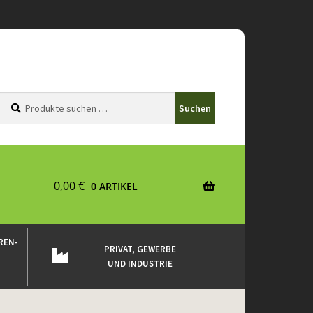
Suchen
Suchen
Suchen
nach:
0,00
€
0 ARTIKEL
REN-
PRIVAT, GEWERBE
UND INDUSTRIE