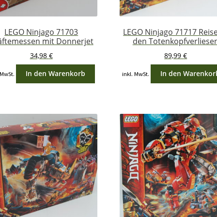
LEGO Ninjago 71703
LEGO Ninjago 71717 Reise
äftemessen mit Donnerjet
den Totenkopfverliese
34,98
€
89,99
€
In den Warenkorb
In den Warenkor
 MwSt.
inkl. MwSt.