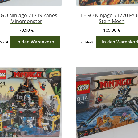
EGO Ninjago 71719 Zanes
LEGO Ninjago 71720 Feu
Minomonster
Stein Mech
79,90
€
109,90
€
In den Warenkorb
In den Warenkor
 MwSt.
inkl. MwSt.