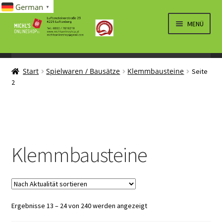
German
▼
Zur
Zum
MENÜ
Navigation
Inhalt
springen
springen
UNTERM
SPIELWAREN/BAUSÄTZE
ÖFFNEN
Start
Spielwaren / Bausätze
Klemmbausteine
Seite
UNTERM
KLEMMBAUSTEINE
2
ÖFFNEN
LEGO
DUPLO
PLAYMOBIL
Klemmbausteine
MODELLAUTO
UNTERM
ELEKTRO
ÖFFNEN
Nach
Ergebnisse 13 – 24 von 240 werden angezeigt
LÜFTUNG, HEIZUNG, KLIMA
Aktualität