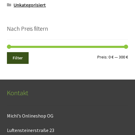
Unkategorisiert
Nach Preis filtern
Min.
Max
Preis:
0 €
—
300 €
Filter
Pre
Pre
Kontakt
Michl’s Onlineshop OG
Luftensteinerstraße 23